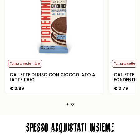
Torna a settembre
Torna a settem
GALLETTE DI RISO CON CIOCCOLATO AL
GALLETTE 
LATTE 100G
FONDENTE 
€
2.99
€
2.79
SPESSO ACQUISTATI INSIEME