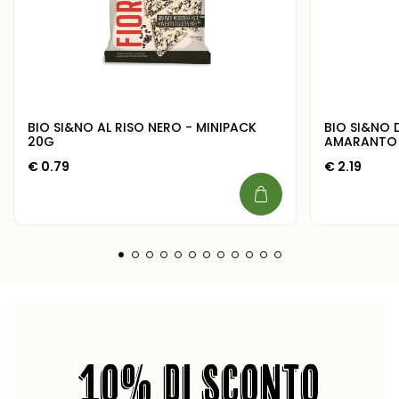
BIO SI&NO AL RISO NERO - MINIPACK
BIO SI&NO 
20G
AMARANTO
€
0.79
€
2.19
10% DI SCONTO