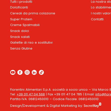
Tutti i prodotti
La nostra st
Dolcificanti
Lo stabilime
Cereali da prima colazione
I nostri valor
Super Protein
Contatti
Creme Spalmabili
Snack dolci
Snack salati
Gallette di riso e sostitutivi
Senza Glutine
Fiorentini Alimentari S.p.A. società a socio unico – Via Marco B
Tel:
+39 011 47 04 568
| Fax +39 011 47 04 785 | Email:
info@fiore
Partita IVA: 06812450010 – Codice Fiscale: 06812450010
Design/Development & Digital Marketing by: