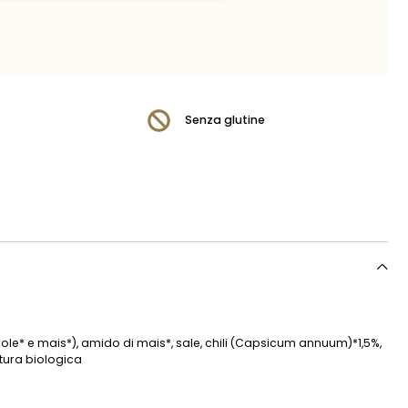
Senza glutine
irasole* e mais*), amido di mais*, sale, chili (Capsicum annuum)*1,5%,
tura biologica