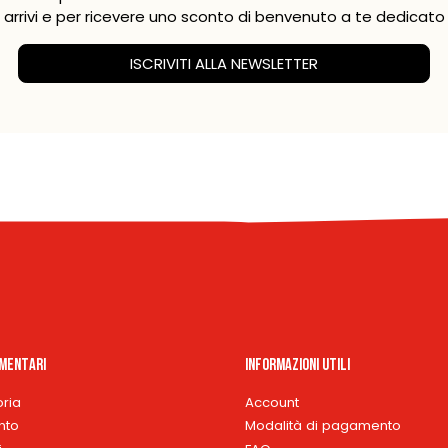
arrivi e per ricevere uno sconto di benvenuto a te dedicato
ISCRIVITI ALLA NEWSLETTER
imentari
Informazioni Utili
oria
Account
nto
Modalità di pagamento