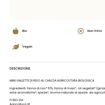
Bio
Non fritto
Vegan
DESCRIZIONE
MINI GALLETTE DI RISO AL CHILI DA AGRICOLTURA BIOLOGICA
Ingredienti: farina di riso* 51%, farina di mais*, oli vegetali* (g
erbe aromatiche*, spezie*, aroma naturale di spezie. da agricol
IT BIO 014
Agricoltura UE