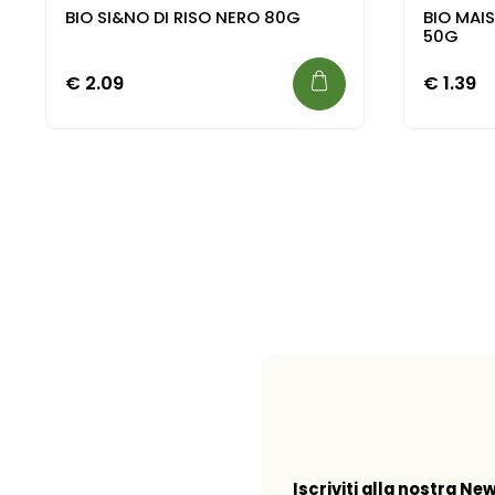
BIO SI&NO DI RISO NERO 80G
BIO MAIS
50G
€
2.09
€
1.39
Iscriviti alla nostra Ne