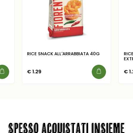
RICE SNACK ALL'ARRABBIATA 40G
RIC
EXT
€
1.29
€
1.
SPESSO ACQUISTATI INSIEME