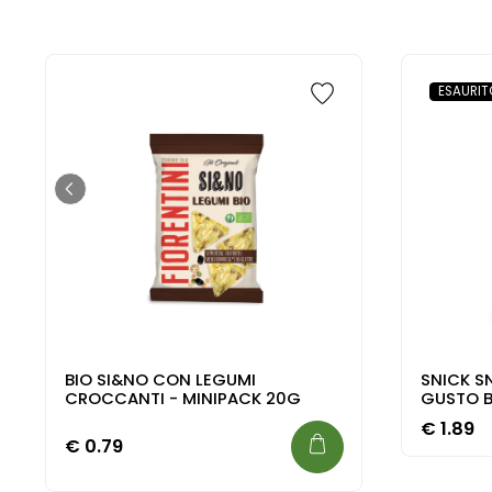
ESAURIT
BIO SI&NO CON LEGUMI
SNICK S
CROCCANTI - MINIPACK 20G
GUSTO 
€
1.89
€
0.79