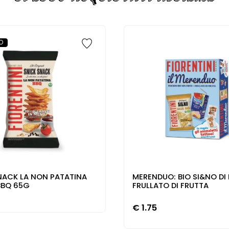
O
NACK LA NON PATATINA
MERENDUO: BIO SI&NO DI
BBQ 65G
FRULLATO DI FRUTTA
€
1.75