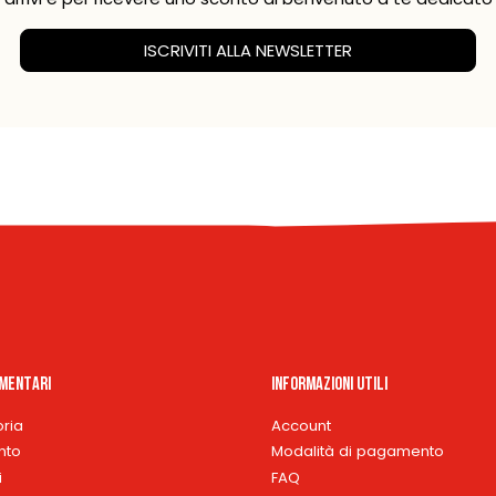
ISCRIVITI ALLA NEWSLETTER
imentari
Informazioni Utili
oria
Account
nto
Modalità di pagamento
i
FAQ