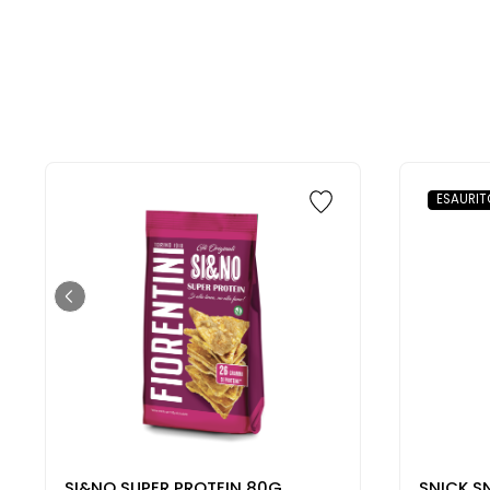
ESAURIT
SI&NO SUPER PROTEIN 80G
SNICK S