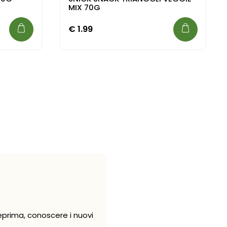
MIX 70G
€
1.99
eprima, conoscere i nuovi