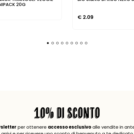
INIPACK 20G
€
2.09
10% DI SCONTO
wsletter
per ottenere
accesso esclusivo
alle vendite in ant
arrivi e per ricevere uno sconto di benvenuto a te dedicato