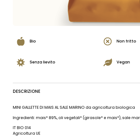
Bio
Non fritto
Senza lievito
Vegan
DESCRIZIONE
MINI GALLETTE DI MAIS AL SALE MARINO da agricoltura biologica
Ingredienti: mais* 89%, oli vegetali* (girasole* e mais*), sale ma
IT BIO 014
Agricoltura UE