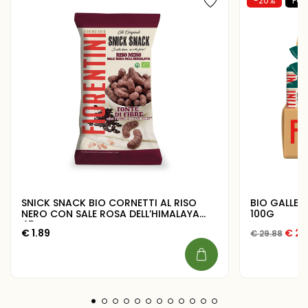
-20%
FOR
SNICK SNACK BIO CORNETTI AL RISO
BIO GALLET
NERO CON SALE ROSA DELL’HIMALAYA
100G
45G
Il pr
€
1.89
€
23
€
29.88