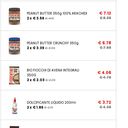
€
7.12
PEANUT BUTTER 350g 100% ARACHIDI
€
8.38
2 x
€
3.56
€
4.19
€
6.78
PEANUT BUTTER CRUNCHY 350g
€
7.98
2 x
€
3.39
€
3.99
BIO FIOCCHI DI AVENA INTEGRALI
€
4.06
350G
€
4.78
2 x
€
2.03
€
2.39
€
3.72
DOLCIFICANTE LIQUIDO 200ml
€
4.38
2 x
€
1.86
€
2.19