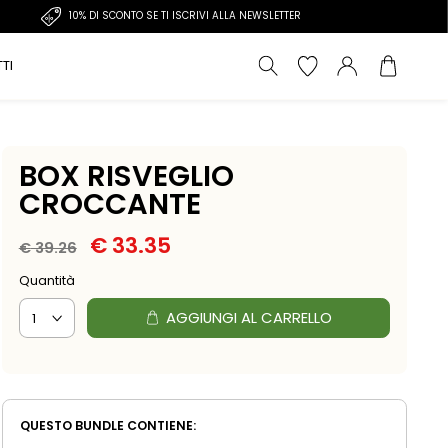
10% DI SCONTO SE TI ISCRIVI ALLA NEWSLETTER
TI
BOX RISVEGLIO
CROCCANTE
Il prezzo originale era: € 39.26.
Il prezzo attuale è: € 33.3
€
33.35
€
39.26
Quantità
AGGIUNGI AL CARRELLO
QUESTO BUNDLE CONTIENE: