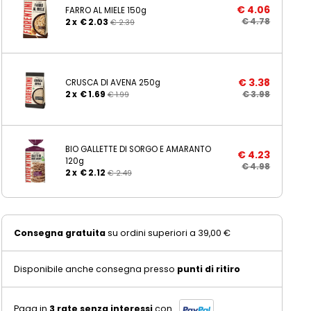
€
4.06
FARRO AL MIELE 150g
€
4.78
2 x
€
2.03
€
2.39
€
3.38
CRUSCA DI AVENA 250g
€
3.98
2 x
€
1.69
€
1.99
BIO GALLETTE DI SORGO E AMARANTO
€
4.23
120g
€
4.98
2 x
€
2.12
€
2.49
Consegna gratuita
su ordini superiori a 39,00 €
Disponibile anche consegna presso
punti di ritiro
Paga in
3 rate senza interessi
con