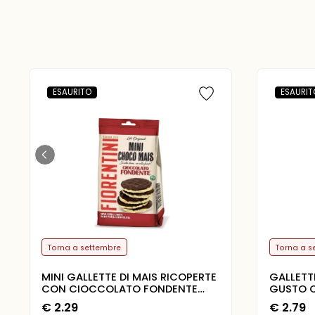
ESAURITO
ESAURIT
Torna a settembre
Torna a s
MINI GALLETTE DI MAIS RICOPERTE
GALLETT
CON CIOCCOLATO FONDENTE
GUSTO 
60G
€
2.29
€
2.79