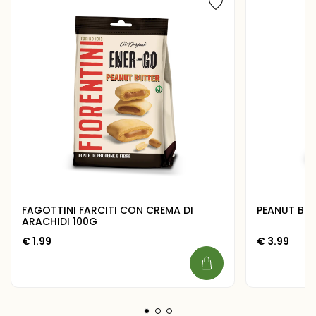
FAGOTTINI FARCITI CON CREMA DI
PEANUT BU
ARACHIDI 100G
€
1.99
€
3.99