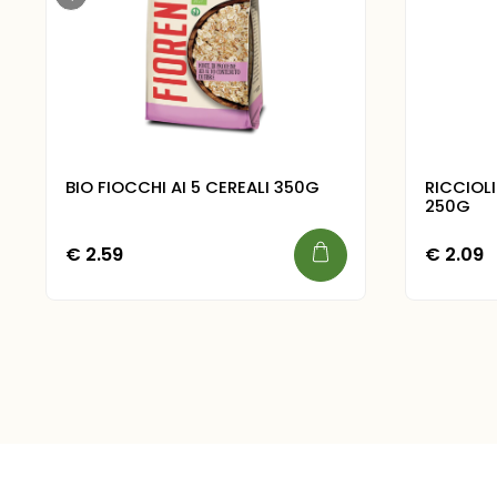
BIO FIOCCHI AI 5 CEREALI 350G
RICCIOL
250G
€
2.59
€
2.09