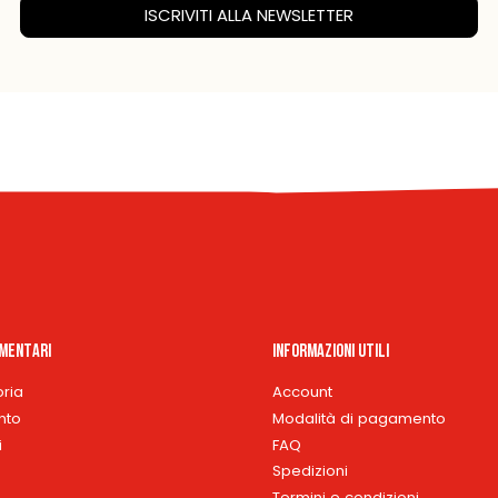
ISCRIVITI ALLA NEWSLETTER
imentari
Informazioni Utili
oria
Account
nto
Modalità di pagamento
i
FAQ
Spedizioni
Termini e condizioni