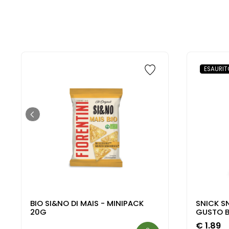
ESAURIT
BIO SI&NO DI MAIS - MINIPACK
SNICK S
20G
GUSTO 
€
1.89