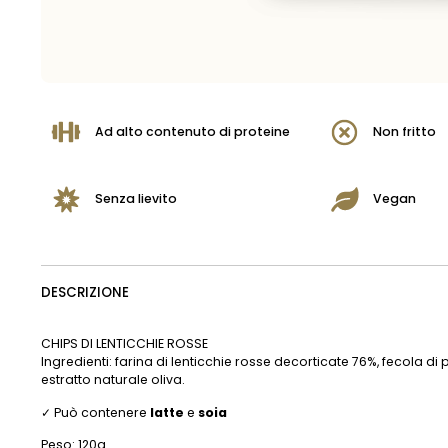
Ad alto contenuto di proteine
Non fritto
Senza lievito
Vegan
DESCRIZIONE
CHIPS DI LENTICCHIE ROSSE
Ingredienti: farina di lenticchie rosse decorticate 76%, fecola di p
estratto naturale oliva.
✓ Può contenere
latte
e
soia
Peso: 120g