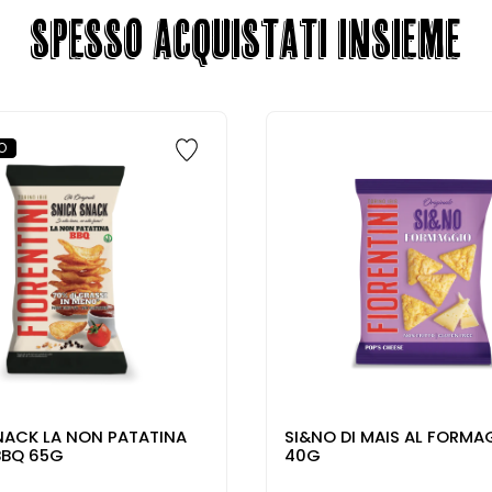
SPESSO ACQUISTATI INSIEME
O
NACK LA NON PATATINA
SI&NO DI MAIS AL FORM
BBQ 65G
40G