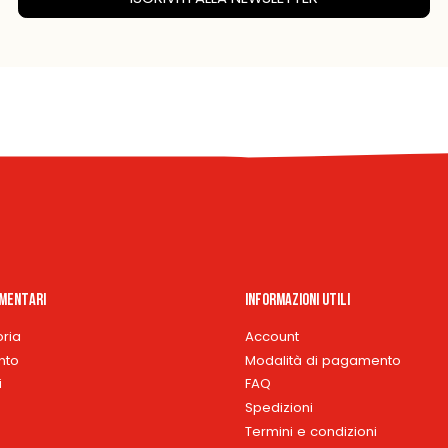
imentari
Informazioni Utili
oria
Account
nto
Modalità di pagamento
i
FAQ
Spedizioni
Termini e condizioni