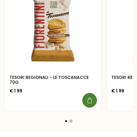
TESORI REGIONALI - LE TOSCANACCE
TESORI REGI
70G
€
1.99
€
1.99