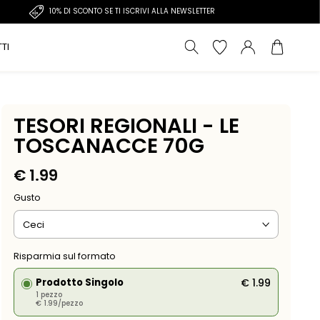
10% DI SCONTO SE TI ISCRIVI ALLA NEWSLETTER
TI
TESORI REGIONALI - LE
TOSCANACCE 70G
€
1.99
Gusto
Risparmia sul formato
Prodotto Singolo
€
1.99
1 pezzo
€
1.99
/pezzo