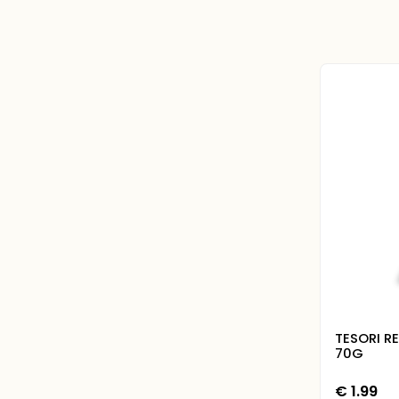
TESORI RE
70G
€
1.99