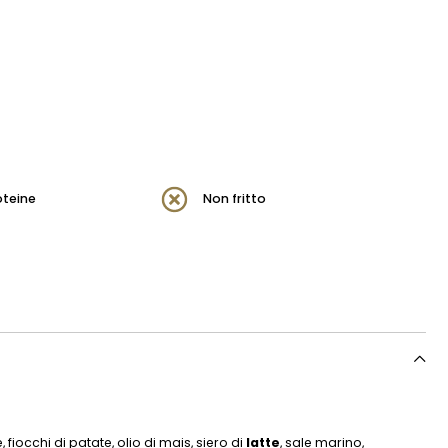
oteine
Non fritto
fiocchi di patate, olio di mais, siero di
latte
, sale marino,