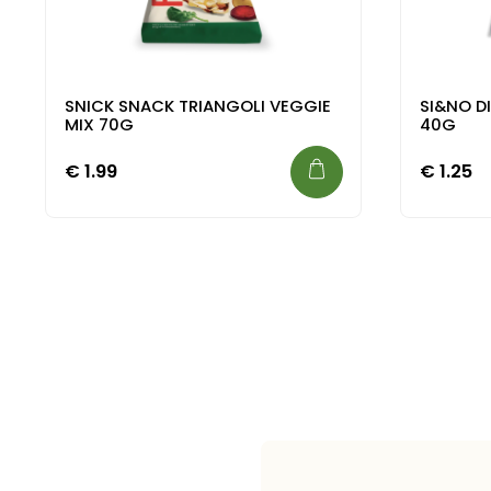
SNICK SNACK TRIANGOLI VEGGIE
SI&NO DI
MIX 70G
40G
€
1.99
€
1.25