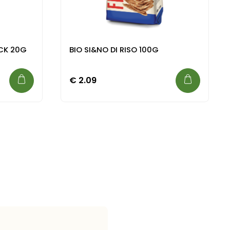
ACK 20G
BIO SI&NO DI RISO 100G
€
2.09