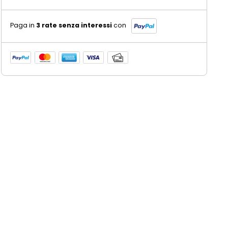
Paga in
3 rate senza interessi
con