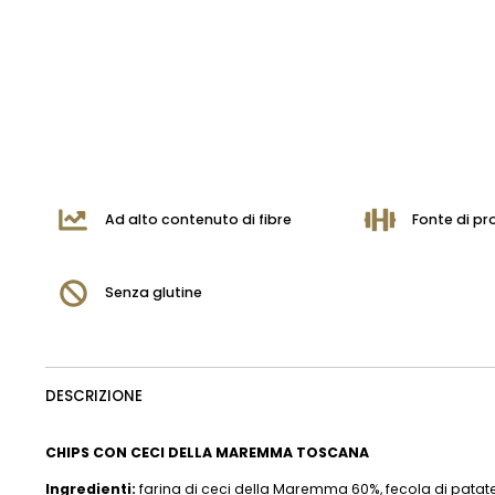
Ad alto contenuto di fibre
Fonte di pr
Senza glutine
DESCRIZIONE
CHIPS CON CECI DELLA MAREMMA TOSCANA
Ingredienti:
farina di ceci della Maremma 60%, fecola di patate, 