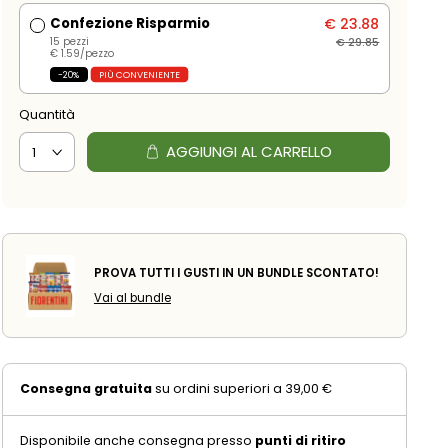
Confezione Risparmio
€
23.88
15 pezzi
€
29.85
€
1.59
/pezzo
-20%
PIÙ CONVENIENTE
Quantità
AGGIUNGI AL CARRELLO
PROVA TUTTI I GUSTI IN UN BUNDLE SCONTATO!
Vai al bundle
Consegna gratuita
su ordini superiori a 39,00 €
Disponibile anche consegna presso
punti di ritiro