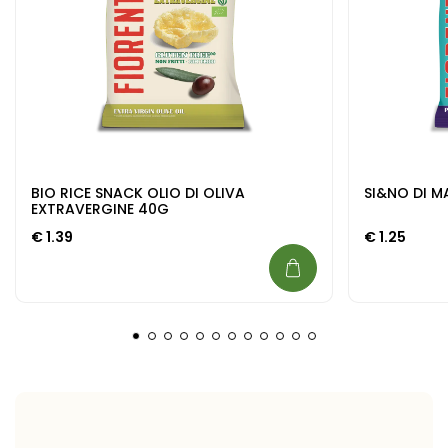
BIO RICE SNACK OLIO DI OLIVA
SI&NO DI M
EXTRAVERGINE 40G
€
1.39
€
1.25