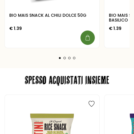
BIO MAIS SNACK AL CHILI DOLCE 50G
BIO MAIS 
BASILICO 5
€
1.39
€
1.39
SPESSO ACQUISTATI INSIEME