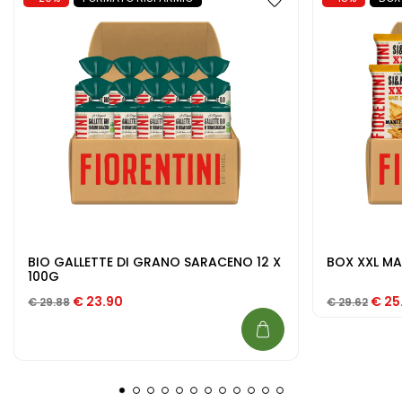
BIO GALLETTE DI GRANO SARACENO 12 X
BOX XXL MA
100G
Il prezzo originale era: € 29.88.
Il prezzo attuale è: € 23.90.
Il pr
€
23.90
€
25
€
29.88
€
29.62