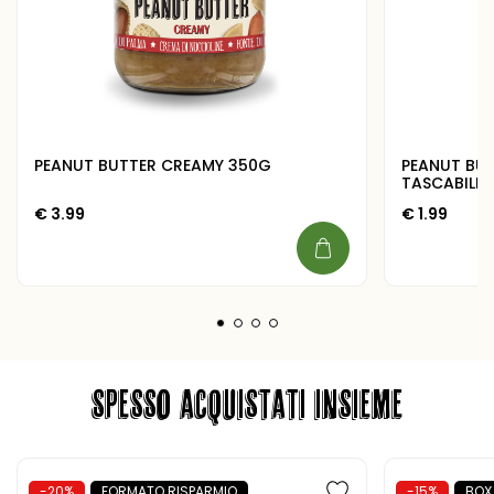
PEANUT BUTTER CREAMY 350G
PEANUT BUT
TASCABILE 
€
3.99
€
1.99
SPESSO ACQUISTATI INSIEME
-20%
FORMATO RISPARMIO
-15%
BOX