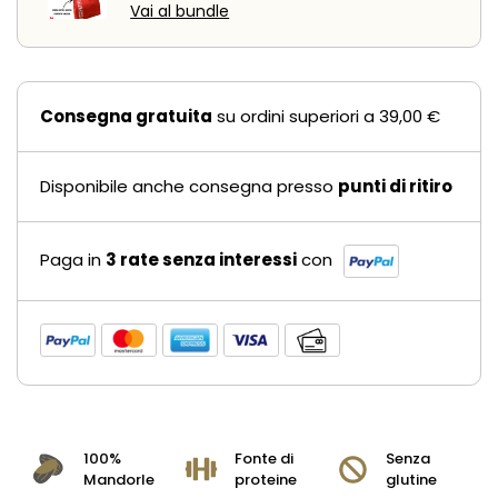
Vai al bundle
Consegna gratuita
su ordini superiori a 39,00 €
Disponibile anche consegna presso
punti di ritiro
Paga in
3 rate senza interessi
con
100%
Fonte di
Senza
Mandorle
proteine
glutine