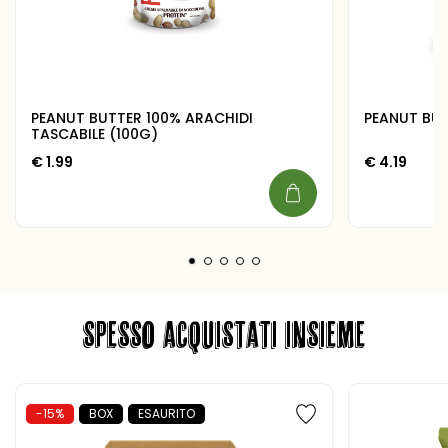
PEANUT BUTTER 100% ARACHIDI
PEANUT BUT
TASCABILE (100G)
€
1.99
€
4.19
SPESSO ACQUISTATI INSIEME
-15%
BOX
ESAURITO