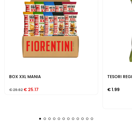
BOX XXL MANIA
TESORI REG
Il prezzo originale era: € 29.62.
Il prezzo attuale è: € 25.17.
€
25.17
€
1.99
€
29.62