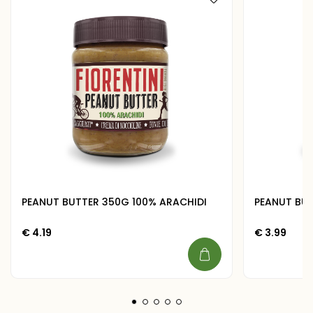
PEANUT BUTTER 350G 100% ARACHIDI
PEANUT BU
€
4.19
€
3.99