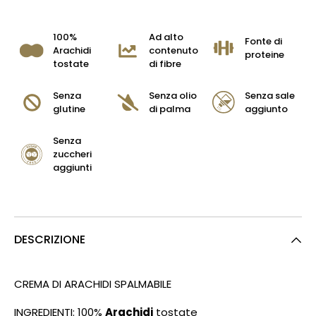
100%
Ad alto
Fonte di
Arachidi
contenuto
proteine
tostate
di fibre
Senza
Senza olio
Senza sale
glutine
di palma
aggiunto
Senza
zuccheri
aggiunti
DESCRIZIONE
CREMA DI ARACHIDI SPALMABILE
INGREDIENTI: 100%
Arachidi
tostate