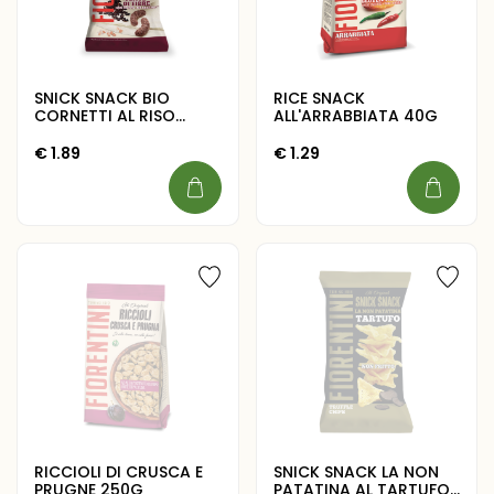
SNICK SNACK BIO
RICE SNACK
CORNETTI AL RISO
ALL'ARRABBIATA 40G
NERO CON SALE ROSA
DELL’HIMALAYA 45G
€
1.89
€
1.29
RICCIOLI DI CRUSCA E
SNICK SNACK LA NON
PRUGNE 250G
PATATINA AL TARTUFO