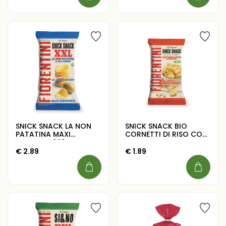
SNICK SNACK LA NON
SNICK SNACK BIO
PATATINA MAXI
CORNETTI DI RISO CON
FORMATO 140G
LENTICCHIE ROSSE E
CECI 45G
€
2.89
€
1.89