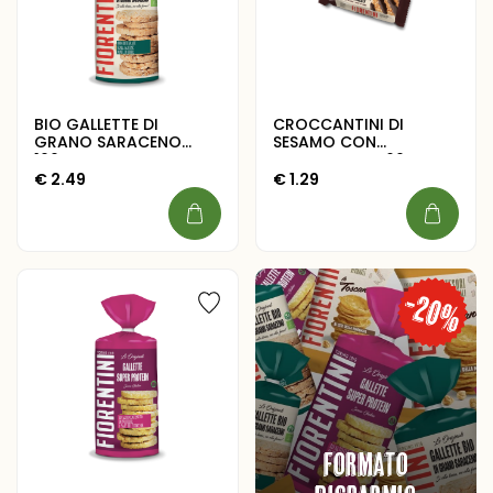
BIO GALLETTE DI
CROCCANTINI DI
GRANO SARACENO
SESAMO CON
100G
CIOCCOLATO 60G
€
2.49
€
1.29
Formato