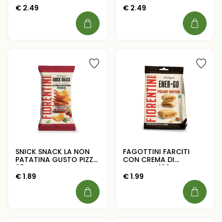
€
2.49
€
2.49
SNICK SNACK LA NON
FAGOTTINI FARCITI
PATATINA GUSTO PIZZA
CON CREMA DI
65G
ARACHIDI 100G
€
1.89
€
1.99