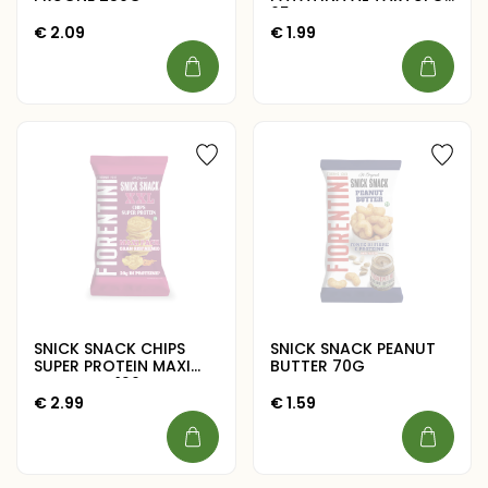
65G
€
2.09
€
1.99
SNICK SNACK CHIPS
SNICK SNACK PEANUT
SUPER PROTEIN MAXI
BUTTER 70G
FORMATO 120G
€
2.99
€
1.59