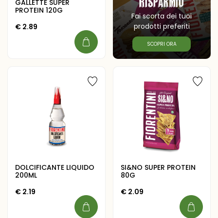
Risparmio
GALLETTE SUPER
PROTEIN 120G
Fai scorta dei tuoi
prodotti preferiti
€
2.89
SCOPRI ORA
DOLCIFICANTE LIQUIDO
SI&NO SUPER PROTEIN
200ML
80G
€
2.19
€
2.09