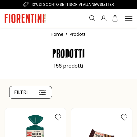
SPEDIZIONE GRATUITA SOPRA 39€ DI SPESA
Home
>
Prodotti
PRODOTTI
156 prodotti
IN CUCINA
PASTI
SPUNTINO
FILTRI
SENZA GLUTINE
SENZA LATTE
SENZA SESAM