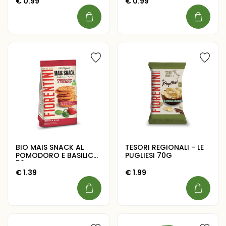
€
0.99
€
0.99
BIO MAIS SNACK AL
TESORI REGIONALI - LE
POMODORO E BASILICO
PUGLIESI 70G
50G
€
1.39
€
1.99