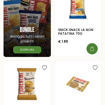
Bundle
SNICK SNACK LA NON
PATATINA 70G
Assaggia tutti i nostri
prodotti
€
1.89
SCOPRI ORA