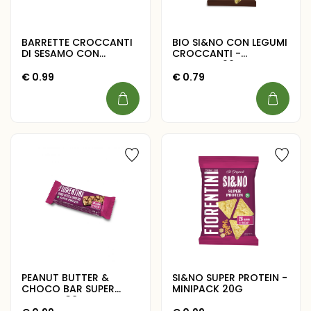
BARRETTE CROCCANTI
BIO SI&NO CON LEGUMI
DI SESAMO CON
CROCCANTI -
AMARANTO E ZENZERO
MINIPACK 20G
33G
€
0.99
€
0.79
PEANUT BUTTER &
SI&NO SUPER PROTEIN -
CHOCO BAR SUPER
MINIPACK 20G
PROTEIN 38G