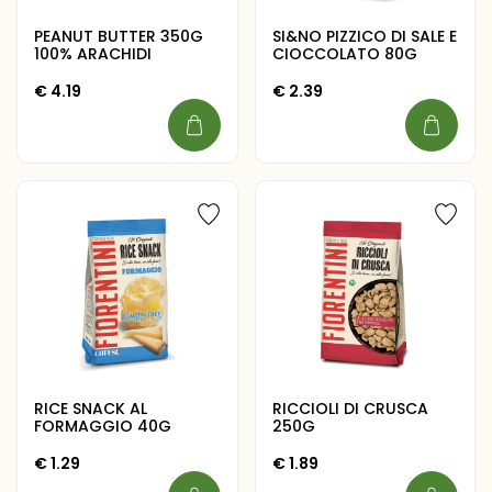
PEANUT BUTTER 350G
SI&NO PIZZICO DI SALE E
100% ARACHIDI
CIOCCOLATO 80G
€
4.19
€
2.39
RICE SNACK AL
RICCIOLI DI CRUSCA
FORMAGGIO 40G
250G
€
1.29
€
1.89